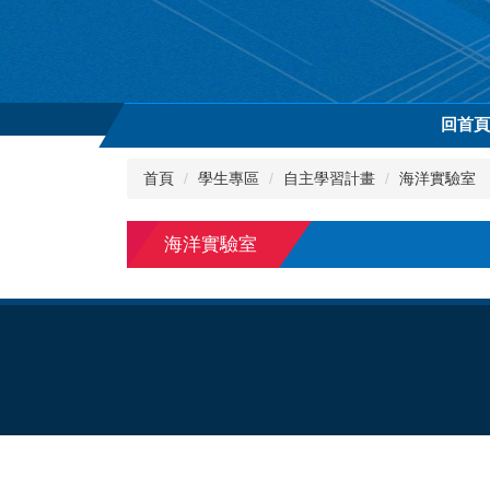
跳
到
主
要
內
回首
容
區
首頁
學生專區
自主學習計畫
海洋實驗室
海洋實驗室