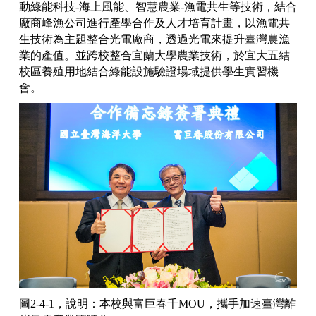
動綠能科技-海上風能、智慧農業-漁電共生等技術，結合
廠商峰漁公司進行產學合作及人才培育計畫，以漁電共
生技術為主題整合光電廠商，透過光電來提升臺灣農漁
業的產值。並跨校整合宜蘭大學農業技術，於宜大五結
校區養殖用地結合綠能設施驗證場域提供學生實習機
會。
圖2-4-1，說明：本校與富巨春千MOU，攜手加速臺灣離