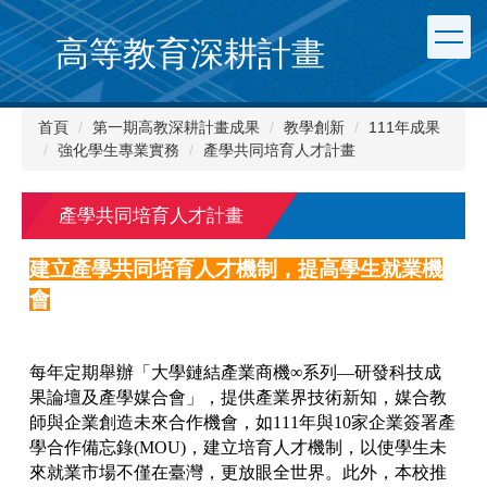
跳
到
高等教育深耕計畫
主
要
內
首頁
第一期高教深耕計畫成果
教學創新
111年成果
容
強化學生專業實務
產學共同培育人才計畫
區
產學共同培育人才計畫
建立產學共同培育人才機制，提高學生就業機
會
每年定期舉辦「大學鏈結產業商機∞系列—研發科技成
果論壇及產學媒合會」，提供產業界技術新知，媒合教
師與企業創造未來合作機會，如111年與10家企業簽署產
學合作備忘錄(MOU)，建立培育人才機制，以使學生未
來就業市場不僅在臺灣，更放眼全世界。此外，本校推