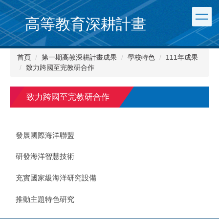
跳
到
高等教育深耕計畫
主
要
內
首頁
第一期高教深耕計畫成果
學校特色
111年成果
容
致力跨國至完教研合作
區
致力跨國至完教研合作
發展國際海洋聯盟
研發海洋智慧技術
充實國家級海洋研究設備
推動主題特色研究