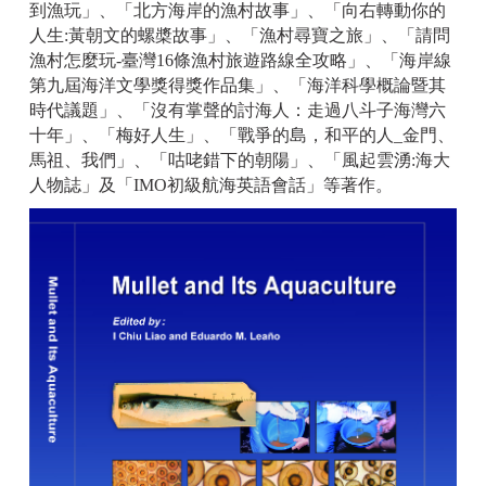
到漁玩」、「北方海岸的漁村故事」、「向右轉動你的
人生:黃朝文的螺槳故事」、「漁村尋寶之旅」、「請問
漁村怎麼玩-臺灣16條漁村旅遊路線全攻略」、「海岸線
第九屆海洋文學獎得獎作品集」、「海洋科學概論暨其
時代議題」、「沒有掌聲的討海人：走過八斗子海灣六
十年」、「梅好人生」、「戰爭的島，和平的人_金門、
馬祖、我們」、「咕咾錯下的朝陽」、「風起雲湧:海大
人物誌」及「IMO初級航海英語會話」等著作。