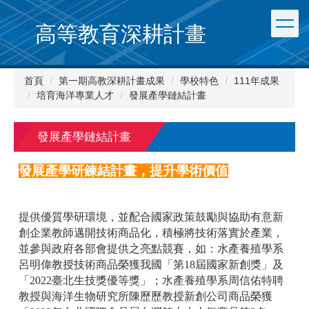
跳
到
高等教育深耕計畫
主
要
內
首頁
第一期高教深耕計畫成果
學校特色
111年成果
容
培育海洋專業人才
發展產學鏈結計畫
區
發展產學鏈結計畫
發展產學研鍊結計畫，提升學術價值
提供優質學研環境，並配合國家政策鼓勵與協助有意新
創企業教師邁開技術商品化，積極將技術落實於產業，
並參與政府各部會提供之亮點競賽，如：水產養殖學系
呂明偉教授技術商品榮獲我國「第18屆國家新創獎」及
「2022臺北生技獎優等獎」；水產養殖學系周信佑特聘
教授與海洋生物研究所陳歷歷教授新創公司商品榮獲