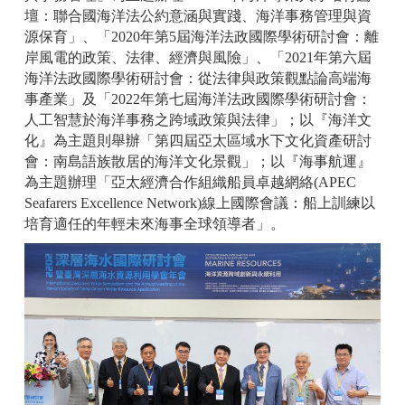
壇：聯合國海洋法公約意涵與實踐、海洋事務管理與資
源保育」、「2020年第5屆海洋法政國際學術研討會：離
岸風電的政策、法律、經濟與風險」、「2021年第六屆
海洋法政國際學術研討會：從法律與政策觀點論高端海
事產業」及「2022年第七屆海洋法政國際學術研討會：
人工智慧於海洋事務之跨域政策與法律」；以『海洋文
化』為主題則舉辦「第四屆亞太區域水下文化資產研討
會：南島語族散居的海洋文化景觀」；以『海事航運』
為主題辦理「亞太經濟合作組織船員卓越網絡(APEC
Seafarers Excellence Network)線上國際會議：船上訓練以
培育適任的年輕未來海事全球領導者」。