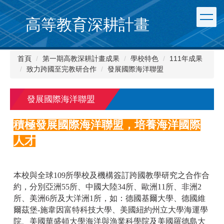
跳
到
高等教育深耕計畫
主
要
內
首頁
第一期高教深耕計畫成果
學校特色
111年成果
容
致力跨國至完教研合作
發展國際海洋聯盟
區
發展國際海洋聯盟
積極發展國際海洋聯盟，培養海洋國際
人才
本校與全球109所學校及機構簽訂跨國教學研究之合作合
約，分別亞洲55所、中國大陸34所、歐洲11所、非洲2
所、美洲6所及大洋洲1所，如：德國基爾大學、德國維
爾茲堡-施韋因富特科技大學、美國紐約州立大學海運學
院、美國華盛頓大學海洋與漁業科學院及美國羅德島大