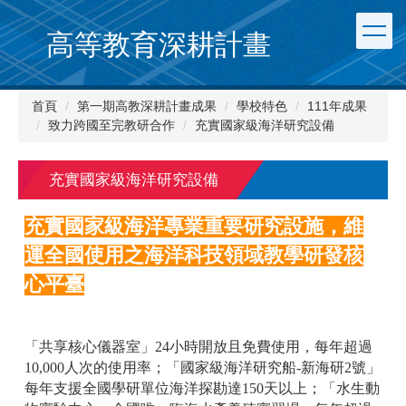
跳
到
高等教育深耕計畫
主
要
內
首頁
第一期高教深耕計畫成果
學校特色
111年成果
容
致力跨國至完教研合作
充實國家級海洋研究設備
區
充實國家級海洋研究設備
充實國家級海洋專業重要研究設施，維
運全國使用之海洋科技領域教學研發核
心平臺
「共享核心儀器室」24小時開放且免費使用，每年超過
10,000人次的使用率；「國家級海洋研究船-新海研2號」
每年支援全國學研單位海洋探勘達150天以上；「水生動