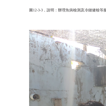
圖12-3-3，說明：辦理魚病檢測及冷鏈健檢