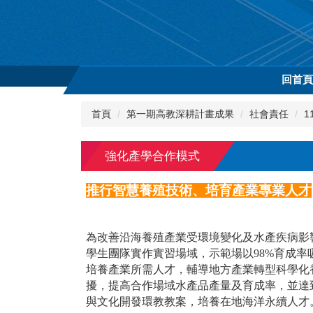
跳
到
主
要
內
回首
容
區
首頁
第一期高教深耕計畫成果
社會責任
1
強化產學合作模式
推行智慧養殖技術、培育產業專業人才
為改善沿海養殖產業受環境變化及水產疾病影
學生團隊實作實習場域，示範場以98%育成
培養產業所需人才，輔導地方產業轉型科學化
擾，提高合作場域水產品產量及育成率，並達
與文化開發環教教案，培養在地海洋永續人才