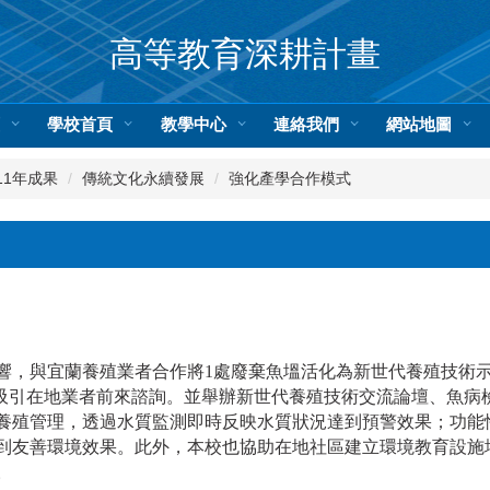
高等教育深耕計畫
頁
學校首頁
教學中心
連絡我們
網站地圖
11年成果
傳統文化永續發展
強化產學合作模式
響，與宜蘭養殖業者合作將1處廢棄魚塭活化為新世代養殖技術
率吸引在地業者前來諮詢。並舉辦新世代養殖技術交流論壇、魚病
養殖管理，透過水質監測即時反映水質狀況達到預警效果；功能
到友善環境效果。此外，本校也協助在地社區建立環境教育設施
。