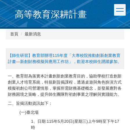
跳
到
高等教育深耕計畫
主
要
內
首頁
最新消息
容
區
【師生研習】教育部辦理115年度「大專校院推動創新創業教育
計畫—新創財務模擬與應用工作坊」，歡迎本校師生踴躍參加。
一、教育部為落實本計畫創新創業教育目的，協助學校打造創新
創業人才培育系統，特規劃旨揭課程，透過桌遊與角色扮演方式
模擬初創公司營運情形，掌握所需財務基礎概念，並發展應對各
財務困境之策略，提升師生團隊對初創事業之理解與實踐能力。
二、旨揭活動資訊如下：
(一)臺北場
1、日期:115年5月20日(星期三)上午9時至下午17
時