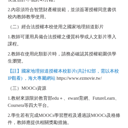
2.
內容須符合智慧財產權規範，並須簽署授權同意書供
校內教師教學使用。
（二）經合法授權本校使用之國家地理頻道影片
1.
教師可運用具備合法授權之優質科學或人文影片導入
課程。
2.
教師在使用此類影片時，請務必確認其授權範圍供學
生瀏覽。
【註】國家地理頻道授權本校影片
(
共計
82
部，需以本校
IP
觀看
)
，海大專屬網站
https://www.ezmovie.tw/
（三）
MOOCs
資源
1.
教材來源限於教育部
edu
＋、
ewant
育網、
FutureLearn
、
Coursera
等四大平台。
2.
學生若有完成
MOOCs
學習歷程及通過該
MOOCs
及格條
件，教師應提供相關獎勵措施。