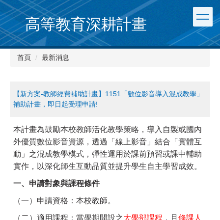
跳
到
高等教育深耕計畫
主
要
內
首頁
最新消息
容
區
【新方案-教師經費補助計畫】1151「數位影音導入混成教學」
補助計畫，即日起受理申請!
本計畫為鼓勵本校教師活化教學策略，導入自製或國內
外優質數位影音資源，透過「線上影音」結合「實體互
動」之混成教學模式，彈性運用於課前預習或課中輔助
實作，以深化師生互動品質並提升學生自主學習成效。
一、申請對象與課程條件
（一）申請資格：本校教師。
（二）適用課程：當學期開設之
大學部課程
，且
修課人