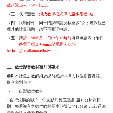
數須達
15
人（含）以上
。
（三）執行週數：
混成教學模式導入至少須達
3
週
。
（四）限制條件：同一門課申請次數至多
3
次；若課程已
獲其他計畫補助，恕不再受理申請。
（五）請
於
115
年
5
月
11
日中午
12
時前
填寫申請表（附件
一），
將電子檔資料
email
至承辦人信箱：
herjuan@email.ntou.edu.tw
二、數位影音教材類別與要求
參與本計畫之教師須於課前或課中導入數位影音資源，
影音類別包含：
（一）自製數位教材
1.
自行錄製的影片，每支影片長度建議
6
至
10
分鐘為原
則，每週導入之數位教材長度不得低於
15
分鐘，或
3
週總
長度合計不低於
45
分鐘。