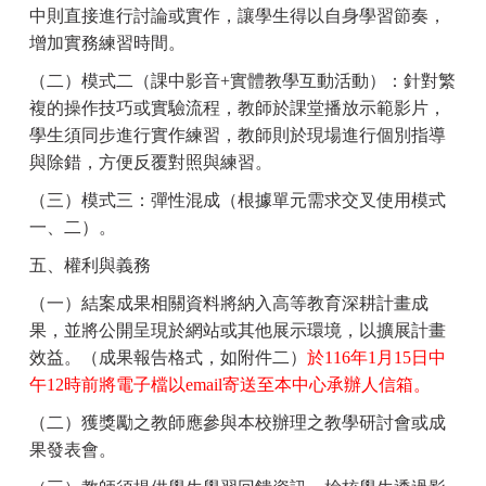
中則直接進行討論或實作，讓學生得以自身學習節奏，
增加實務練習時間。
（二）模式二（課中影音
+
實體教學互動活動）：針對繁
複的操作技巧或實驗流程，教師於課堂播放示範影片，
學生須同步進行實作練習，教師則於現場進行個別指導
與除錯，方便反覆對照與練習。
（三）模式三：彈性混成（根據單元需求交叉使用模式
一、二）。
五、權利與義務
（一）結案成果相關資料將納入高等教育深耕計畫成
果，並將公開呈現於網站或其他展示環境，以擴展計畫
效益。（成果報告格式，如附件二）
於
116
年
1
月
15
日中
午
12
時前將電子檔以
email
寄送至本中心承辦人信箱。
（二）獲獎勵之教師應參與本校辦理之教學研討會或成
果發表會。