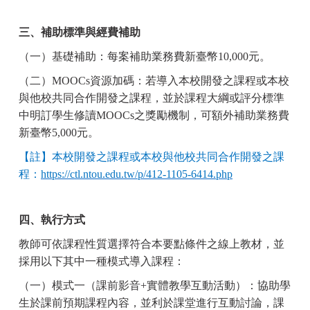
三、補助標準與經費補助
（一）基礎補助：每案補助業務費新臺幣
10,000
元。
（二）
MOOCs
資源加碼：若導入本校開發之課程或本校
與他校共同合作開發之課程，並於課程大綱或評分標準
中明訂學生修讀
MOOCs
之獎勵機制，可額外補助業務費
新臺幣
5,000
元。
【註】本校開發之課程或本校與他校共同合作開發之課
程：
https://ctl.ntou.edu.tw/p/412-1105-6414.php
四、執行方式
教師可依課程性質選擇符合本要點條件之線上教材，並
採用以下其中一種模式導入課程：
（一）模式一（課前影音
+
實體教學互動活動）：協助學
生於課前預期課程內容，並利於課堂進行互動討論，課