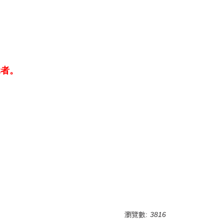
元者。
瀏覽數:
3816