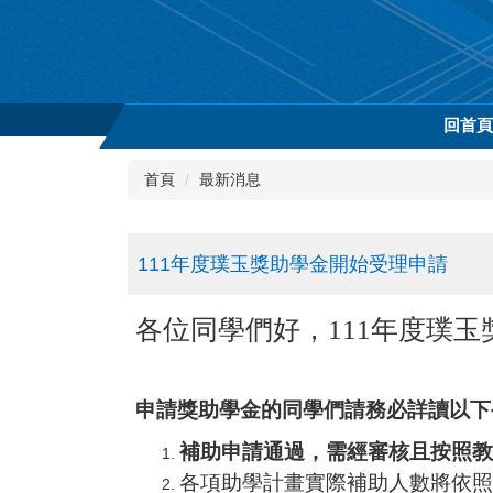
跳
到
主
要
內
回首
容
區
首頁
最新消息
111年度璞玉獎助學金開始受理申請
各位同學們好，
111年度璞玉
申請獎助學金的同學們請務必詳讀以下
補助申請通過，需經審核且按照教
各項助學計畫實際補助人數將依照