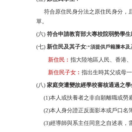
符合原住民身分法之原住民身分，且
單。
(六)
符合申請教育部大專校院弱勢學生
(七)
新住民及其子女
:
*
須提供戶籍謄本及
新住民︰
指大陸地區人民、香港、
新住民子女︰
指出生時其父或母一
(八)
家庭突遭變故經學校審核通過之學
(1)本人或扶養者之非自願離職或
(2)本人身分證正反面影本或戶口名
(3)經導師與系主任同意之自述表，