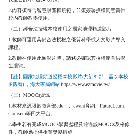
2.
內容須符合智慧財產權規範，並須簽署授權同意書供
校內教師教學使用。
（二）經合法授權本校使用之國家地理頻道影片
1.
教師可運用具備合法授權之優質科學或人文影片導入
課程。
2.
教師在使用此類影片時，請務必確認其授權範圍供學
生瀏覽。
【註】國家地理頻道授權本校影片
(
共計
82
部，需以本校
IP
觀看
)
，海大專屬網站
https://www.ezmovie.tw/
（三）
MOOCs
資源
1.
教材來源限於教育部
edu
＋、
ewant
育網、
FutureLearn
、
Coursera
等四大平台。
2.
學生若有完成
MOOCs
學習歷程及通過該
MOOCs
及格條
件，教師應提供相關獎勵措施。