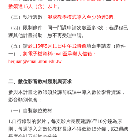
數須達
15
人（含）以上
。
（三）執行週數：
混成教學模式導入至少須達
3
週
。
（四）限制條件：同一門課申請次數至多
3
次；若課程已
獲其他計畫補助，恕不再受理申請。
（五）請
於
115
年
5
月
11
日中午
12
時前
填寫申請表（附件
一），
將電子檔資料
email
至承辦人信箱：
herjuan@email.ntou.edu.tw
二、數位影音教材類別與要求
參與本計畫之教師須於課前或課中導入數位影音資源，
影音類別包含：
（一）自製數位教材
1.
自行錄製的影片，每支影片長度建議
6
至
10
分鐘為原
則，每週導入之數位教材長度不得低於
15
分鐘，或
3
週總
長度合計不低於
45
分鐘。