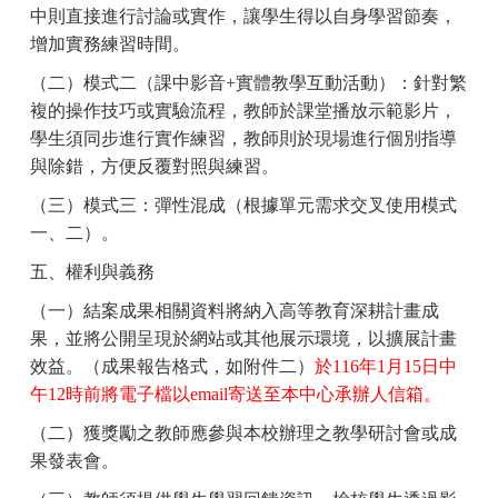
中則直接進行討論或實作，讓學生得以自身學習節奏，
增加實務練習時間。
（二）模式二（課中影音
+
實體教學互動活動）：針對繁
複的操作技巧或實驗流程，教師於課堂播放示範影片，
學生須同步進行實作練習，教師則於現場進行個別指導
與除錯，方便反覆對照與練習。
（三）模式三：彈性混成（根據單元需求交叉使用模式
一、二）。
五、權利與義務
（一）結案成果相關資料將納入高等教育深耕計畫成
果，並將公開呈現於網站或其他展示環境，以擴展計畫
效益。（成果報告格式，如附件二）
於
116
年
1
月
15
日中
午
12
時前將電子檔以
email
寄送至本中心承辦人信箱。
（二）獲獎勵之教師應參與本校辦理之教學研討會或成
果發表會。