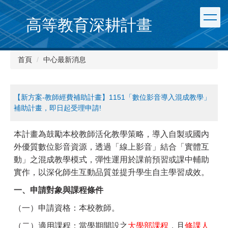
跳
到
高等教育深耕計畫
主
要
內
首頁
中心最新消息
容
區
【新方案-教師經費補助計畫】1151「數位影音導入混成教學」
補助計畫，即日起受理申請!
本計畫為鼓勵本校教師活化教學策略，導入自製或國內
外優質數位影音資源，透過「線上影音」結合「實體互
動」之混成教學模式，彈性運用於課前預習或課中輔助
實作，以深化師生互動品質並提升學生自主學習成效。
一、申請對象與課程條件
（一）申請資格：本校教師。
（二）適用課程：當學期開設之
大學部課程
，且
修課人