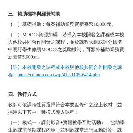
三、補助標準與經費補助
（一）基礎補助：每案補助業務費新臺幣
10,000
元。
（二）
MOOCs
資源加碼：若導入本校開發之課程或本校
與他校共同合作開發之課程，並於課程大綱或評分標準
中明訂學生修讀
MOOCs
之獎勵機制，可額外補助業務費
新臺幣
5,000
元。
【註】本校開發之課程或本校與他校共同合作開發之課
程：
https://ctl.ntou.edu.tw/p/412-1105-6414.php
四、執行方式
教師可依課程性質選擇符合本要點條件之線上教材，並
採用以下其中一種模式導入課程：
（一）模式一（課前影音
+
實體教學互動活動）：協助學
生於課前預期課程內容，並利於課堂進行互動討論，課