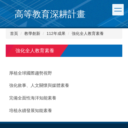
跳
到
高等教育深耕計畫
主
要
內
首頁
教學創新
112年成果
強化全人教育素養
容
區
強化全人教育素養
厚植全球國際趨勢視野
強化敘事、人文關懷與媒體素養
完備全面性海洋知能素養
培植永續發展知能素養