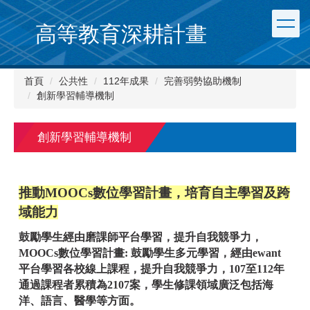
跳
到
高等教育深耕計畫
主
要
內
首頁
公共性
112年成果
完善弱勢協助機制
容
創新學習輔導機制
區
創新學習輔導機制
推動MOOCs數位學習計畫，培育自主學習及跨
域能力
鼓勵學生經由磨課師平台學習，提升自我競爭力，
MOOCs數位學習計畫: 鼓勵學生多元學習，經由ewant
平台學習各校線上課程，提升自我競爭力，107至112年
通過課程者累積為2107案，學生修課領域廣泛包括海
洋、語言、醫學等方面。