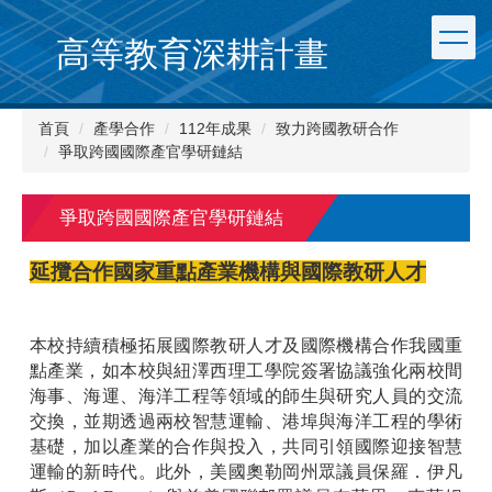
跳
到
高等教育深耕計畫
主
要
內
首頁
產學合作
112年成果
致力跨國教研合作
容
爭取跨國國際產官學研鏈結
區
爭取跨國國際產官學研鏈結
延攬合作國家重點產業機構與國際教研人才
本校持續積極拓展國際教研人才及國際機構合作我國重
點產業，如本校
與紐澤西理工學院簽署協議強化兩校間
海事、海運、海洋工程等領域的師生與研究人員的交流
交換，並期透過兩校智慧運輸、港埠與海洋工程的學術
基礎，加以產業的合作與投入，共同引領國際迎接智慧
運輸的新時代。此外，美國奧勒岡州眾議員保羅．伊凡