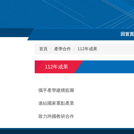
跳
到
主
要
內
回首
容
區
首頁
產學合作
112年成果
112年成果
攜手產學建構藍圖
連結國家重點產業
致力跨國教研合作