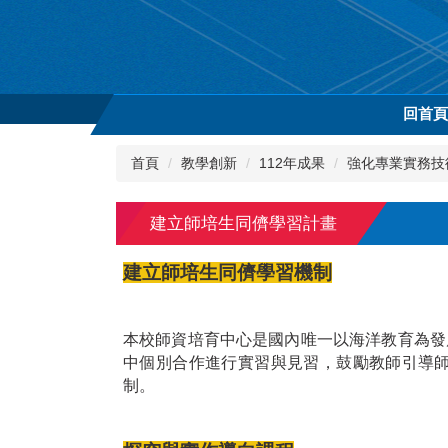
跳
到
主
要
內
回首
容
區
首頁
教學創新
112年成果
強化專業實務技
建立師培生同儕學習計畫
建立師培生同儕學習機制
本校師資培育中心是國內唯一以海洋教育為發
中個別合作進行實習與見習，鼓勵教師引導
制。