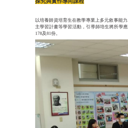
探究與實作導向課程
以培養師資培育生在教學專業上多元敘事能力
主學習計畫等學習活動，引導師培生將所學應用
178及81份。