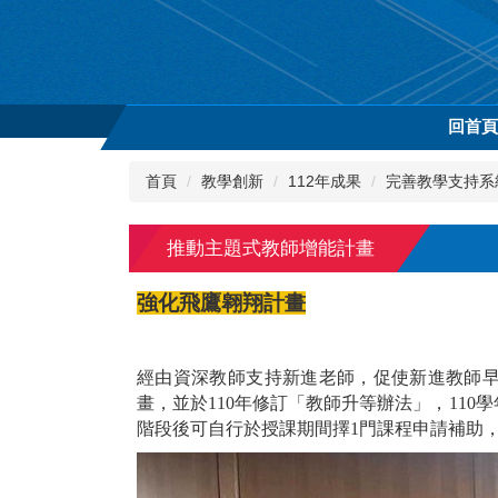
跳
到
主
要
內
回首
容
區
首頁
教學創新
112年成果
完善教學支持系
推動主題式教師增能計畫
強化飛鷹翱翔計畫
經由資深教師支持新進老師，促使新進教師早日
畫，並於110年修訂「教師升等辦法」，110
階段後可自行於授課期間擇1門課程申請補助，