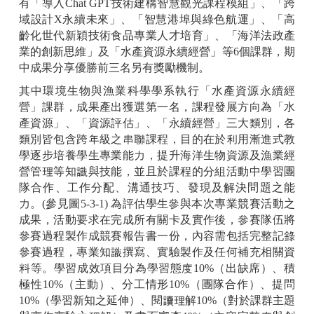
有「導入Chat GPT技術建構智慧觀光課程模組」、「跨
域設計X永續未來」、「智慧港埠與綠色航運」、「高
齡化世代新穎技術食品專業人才培育」、「海洋法政產
業的創新思維」及「水產資源永續經營」等6個課群，期
中成果分享優勝前三名另有獎勵機制。
其中環境生物與漁業科學學系執行「水產資源永續經
營」課群，成果產出獲選第一名，課程發展方向為「水
產資源」、「資源評估」、「永續經營」三大類別，各
類別皆包含跨年級之串聯課程，目的在於利用漸進式教
學逐步培養學生專業能力，提升海洋生物資源及漁業經
營管理等知識與技能，並且於課程的分組活動中學習團
隊合作、工作分配、溝通技巧、發現及解決問題之能
力。(參見圖5-3-1) 為評估學生參與本次專業競賽活動之
成果，活動要求在完成所有關卡及實作後，參賽隊伍將
參賽過程製作成競賽報告書一份，內容需包括完整記錄
參賽過程，專業知識撰寫、實驗製作及任何補充相關資
料等。學習成效項目分為學習態度10%（出缺席）、積
極性10%（主動）、分工情形10%（團隊合作）、提問
10%（學習新知之延伸）、閱讀理解10%（對於課群主題