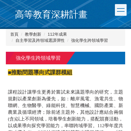
跳
到
高等教育深耕計畫
主
要
內
首頁
教學創新
112年成果
容
自主學習及跨領域選課彈性
強化學生跨領域學習
區
強化學生跨領域學習
■推動問題導向式課群模組
課程設計讓學生更勇於嘗試未來議題導向的研究，主題
規劃以產業創新為優先，如：離岸風電、漁電共生、物
聯網、生物醫學、綠能科技、智慧機械、國防產業、新
農業及循環經濟；除前述主題外，其他設計應結合兩個
(含)以上不同領域，培養學生創新能力，搭配競賽活動，
以成果導向探究學習能力，串聯跨域學習。112學年度共