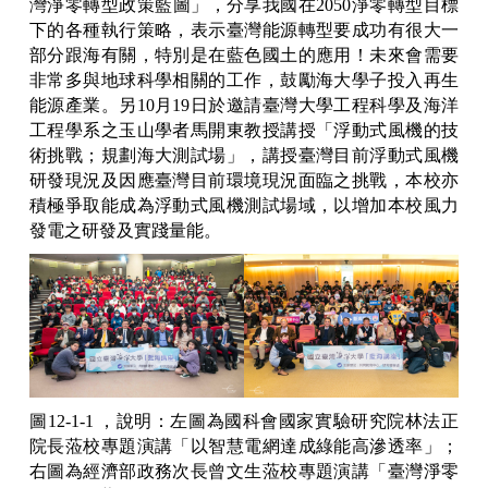
灣淨零轉型政策藍圖」，分享我國在2050淨零轉型目標
下的各種執行策略，表示臺灣能源轉型要成功有很大一
部分跟海有關，特別是在藍色國土的應用！未來會需要
非常多與地球科學相關的工作，鼓勵海大學子投入再生
能源產業。另10月19日於邀請臺灣大學工程科學及海洋
工程學系之玉山學者馬開東教授講授「浮動式風機的技
術挑戰；規劃海大測試場」，講授臺灣目前浮動式風機
研發現況及因應臺灣目前環境現況面臨之挑戰，本校亦
積極爭取能成為浮動式風機測試場域，以增加本校風力
發電之研發及實踐量能。
圖12-1-1 ，說明：左圖為國科會國家實驗研究院林法正
院長蒞校專題演講「以智慧電網達成綠能高滲透率」；
右圖為經濟部政務次長曾文生蒞校專題演講「臺灣淨零