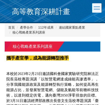
跳
到
高等教育深耕計畫
主
要
內
首頁
產學合作
112年成果
連結國家重點產業
容
核心戰略產業系列講座
區
核心戰略產業系列講座
攜手產官學，成為能源轉型推手
本校於2023年2月23日邀請國科會國家實驗研究院林法正
院長蒞校專題演講「以智慧電網達成綠能高滲透率」，
分享我國能源政策及能源轉型執行策略，如何提高再生
能源占比，並發展智慧電網、儲能及氫能等前瞻科技技
術，以達到穩定供電，邁向臺灣2050淨零排放的目標。
於3月31日邀請經濟部政務次長曾文生蒞校專題演講「臺