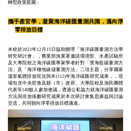
轉型政策藍圖」
攜手產官學，凝聚海洋碳匯量測共識，邁向淨
零排放目標
本校於2023年12月15日協助辦理「海洋碳匯量測方法學
研究研討會」，農業部漁業署邀請環境部、水產試驗所
及大專院校之海洋碳匯專家學者針對「濱海藍碳量測方
法」及「海洋棲地碳儲量測方法」二項主題，分享國家
溫室氣體排放現況與本(112)年海洋碳匯研究成果，，現
場包含中央部會及縣（市）政府、大專院校及漁民團體
代表等140餘人參加會議，透過公私協力就海洋碳匯量測
方法與排放係數研究成果於本次研討會集思廣益與討論
交流，共同朝向淨零排放目標邁進。