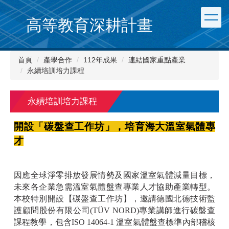
跳
到
高等教育深耕計畫
主
要
內
首頁
產學合作
112年成果
連結國家重點產業
容
永續培訓培力課程
區
永續培訓培力課程
開設「碳盤查工作坊」，培育海大溫室氣體專
才
因應全球淨零排放發展情勢及國家溫室氣體減量目標，
未來各企業急需溫室氣體盤查專業人才協助產業轉型。
本校特別開設【碳盤查工作坊】，邀請德國北德技術監
護顧問股份有限公司(TÜV NORD)專業講師進行碳盤查
課程教學，包含ISO 14064-1 溫室氣體盤查標準內部稽核