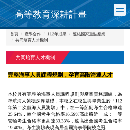
跳
到
高等教育深耕計畫
主
要
內
首頁
產學合作
112年成果
連結國家重點產業
容
共同培育人才機制
區
共同培育人才機制
完整海事人員課程規劃，孕育高階海運人才
本校具有完整的海事人員課程規劃與產業實務訓練，為
準航海人紮穩深厚基礎，本校之在校生與畢業生於「112
年第二次航海人員測驗」中，在一等船副考生合格率達
25.64%，較全國考生合格率16.59%高出將近一成；一等
管輪考生合格率更高達33.33%，遠高出全國考生合格率
19.40%。考生測驗表現高居全國海事學院校之冠！