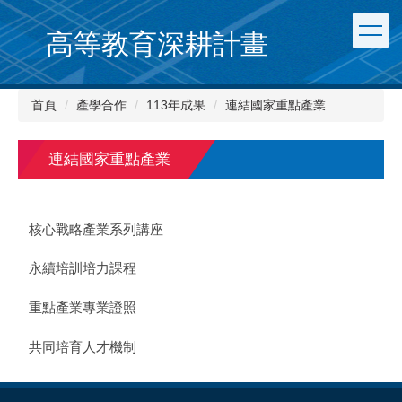
跳
到
高等教育深耕計畫
主
要
內
首頁
產學合作
113年成果
連結國家重點產業
容
區
連結國家重點產業
核心戰略產業系列講座
永續培訓培力課程
重點產業專業證照
共同培育人才機制