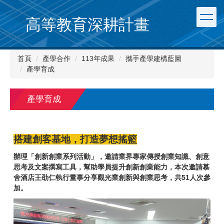
跳
到
高等教育深耕計畫
主
要
內
首頁
產學合作
113年成果
攜手產學建構藍圖
容
產學育成
區
產學育成
搭建創客基地，打造夢想搖籃
辦理「創新創業系列活動」，邀請業界專家傳授創業知識、創意
思考及文案撰寫工具，幫助學員提升創新創業能力，本次邀請慕
舍酒店王劭仁執行董事分享觀光業創新與創業思考，共51人次參
加。