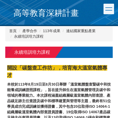
跳
到
高等教育深耕計畫
主
要
內
首頁
產學合作
113年成果
連結國家重點產業
容
永續培訓培力課程
區
永續培訓培力課程
開設「碳盤查工作坊」，培育海大溫室氣體專
才
本校於113年8月19日至8月30日舉辦「溫室氣體盤查暨碳中和技
能養成訓練證照課程」，旨在提升師生在溫室氣體管理及碳中和
領域的專業能力。本次課程涵蓋組織層級溫室氣體內部查證、產
品碳足跡主任查證及碳中和標準建置與管理等主題，最終有51位
學員成功完成訓練並獲得證書，其中包含20位取得ISO 14064-1
組織層級溫室氣體內部查證員證書、19位取得ISO 14067產品碳
足跡主任查證員證書，以及12位取得ISO 14068-1碳中和標準建