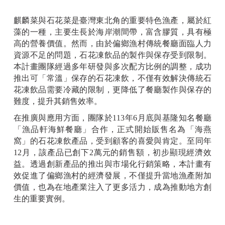
麒麟菜與石花菜是臺灣東北角的重要特色漁產，屬於紅
藻的一種，主要生長於海岸潮間帶，富含膠質，具有極
高的營養價值。然而，由於偏鄉漁村傳統餐廳面臨人力
資源不足的問題，石花凍飲品的製作與保存受到限制。
本計畫團隊經過多年研發與多次配方比例的調整，成功
推出可「常溫」保存的石花凍飲，不僅有效解決傳統石
花凍飲品需要冷藏的限制，更降低了餐廳製作與保存的
難度，提升其銷售效率。
在推廣與應用方面，團隊於
113
年
6
月底與基隆知名餐廳
「漁品軒海鮮餐廳」合作，正式開始販售名為「海燕
窩」的石花凍飲產品，受到顧客的喜愛與肯定。至同年
12
月，該產品已創下
2
萬元的銷售額，初步顯現經濟效
益。透過創新產品的推出與市場化行銷策略，本計畫有
效促進了偏鄉漁村的經濟發展，不僅提升當地漁產附加
價值，也為在地產業注入了更多活力，成為推動地方創
生的重要實例。