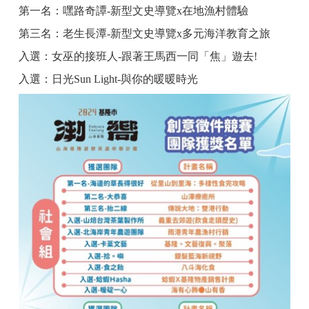
第一名：嘿路奇譚
-
新型文史導覽
x
在地漁村體驗
第三名：老生長潭
-
新型文史導覽
x
多元海洋教育之旅
入選：女巫的接班人
-
跟著王馬西一同「焦」遊去
!
入選：日光
Sun Light-
與你的暖暖時光