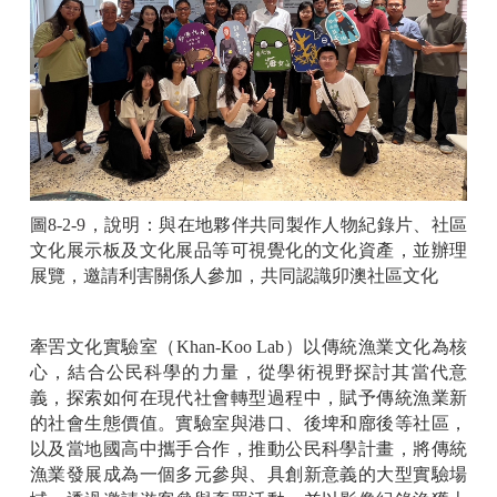
圖
8-2-9
，說明：
與在地夥伴共同製作人物紀錄片、社區
文化展示板及文化展品等可視覺化的文化資產，並辦理
展覽，邀請利害關係人參加，共同認識卯澳社區文化
牽罟文化實驗室（
Khan-Koo Lab
）以傳統漁業文化為核
心，結合公民科學的力量，從學術視野探討其當代意
義，探索如何在現代社會轉型過程中，賦予傳統漁業新
的社會生態價值。實驗室與港口、後埤和廍後等社區，
以及當地國高中攜手合作，推動公民科學計畫，將傳統
漁業發展成為一個多元參與、具創新意義的大型實驗場