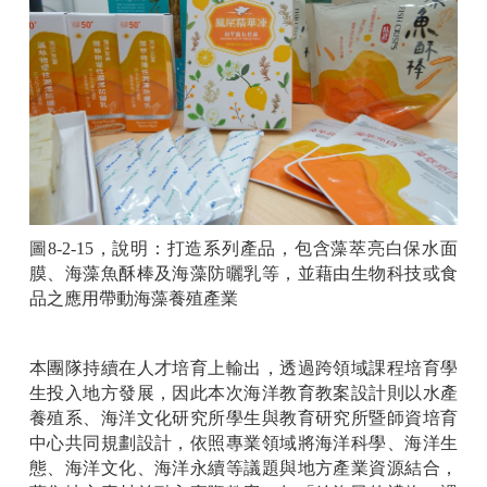
圖
8-2-15
，說明：打造系列產品，包含藻萃亮白保水面
膜、海藻魚酥棒及海藻防曬乳等，並藉由生物科技或食
品之應用帶動海藻養殖產業
本團隊持續在人才培育上輸出，透過跨領域課程培育學
生投入地方發展，因此本次海洋教育教案設計則以水產
養殖系、海洋文化研究所學生與教育研究所暨師資培育
中心共同規劃設計，依照專業領域將海洋科學、海洋生
態、海洋文化、海洋永續等議題與地方產業資源結合，