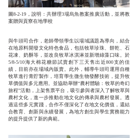
圖
8-2-19
，說明：共辦理
3
場烏魚教案推廣活動，並將教
案贈與貢寮在地學校
與牛頭司合作，老師帶領學生以場域議題為導向，結合
在地原料開發文化特色食品，包括牧草珍珠、餅乾、石
花凍、奶酥等，並改良牧草冰淇淋並新增綠藻口味。於
5/8-5/10
海大棉花糖節試賣創下三天售出近
800
支的佳
績，目前亦在場域內販賣。此外，輔導牛頭司運用自種
牧草進行青貯製作，培育學生微生物發酵技術，提升牧
草價值與多元應用。並協助舉辦“農村體驗：牧草的奇幻
旅程”活動，上架售票平台，吸引參與者深入了解牧草與
農村文化，進一步推動在地文化的傳承與農村發展。透
過這些多元實踐，合作不僅深化了在地文化價值，還結
合教育、創新與永續發展，為地方創生與學生實務能力
的提升提供了新的典範。