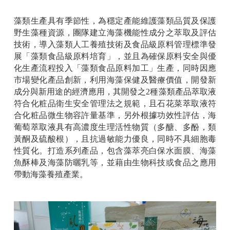
藻類生產具有季節性，為穩定產能維護藻類品質及保護
野生藻種資源，團隊建立海藻機能性成分之萃取及評估
技術，導入藻類人工養殖技術及食品級原料管理標準發
展「藻類食品級原料培育」，並且為確保原料安全與優
化生產流程投入「藻類食品原料加工」生產，同時因應
市場變化產品創新，利用海藻保健及醫療價值，開發新
成分與新用途的經濟應用，其開發之
2
種藻類產品萃取液
符合化粧品衛生安全管理法之規範，且石花菜萃取液符
合化粧品微生物容許量基準，另外根據功效性評估，海
葡萄萃取液具有高濃度生理活性物質（多醣、多酚，類
黃酮及硫酸根），且抗過敏能力優良，同時不具細胞毒
性質化。打造系列產品，包含藻萃亮白保水面膜、海藻
魚酥棒及海藻防曬乳等，並藉由生物科技或食品之應用
帶動海藻養殖產業。