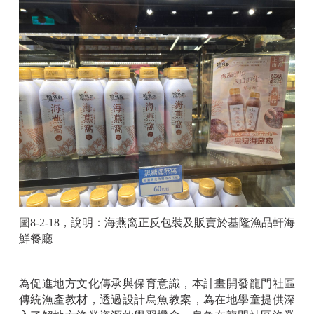
圖
8-2-18
，說明：海燕窩正反包裝及販賣於基隆漁品軒海
鮮餐廳
為促進地方文化傳承與保育意識，本計畫開發龍門社區
傳統漁產教材，透過設計烏魚教案，為在地學童提供深