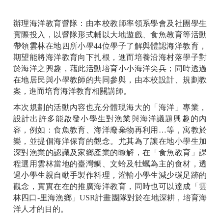
辦理海洋教育營隊：由本校教師率領系學會及社團學生
實際投入，以營隊形式輔以大地遊戲、食魚教育等活動
帶領雲林在地四所小學
44
位學子了解與體認海洋教育，
期望能將海洋教育向下扎根，進而培養沿海村落學子對
於海洋之興趣，藉此活動培育小小海洋尖兵；同時透過
在地居民與小學教師的共同參與，由本校設計、規劃教
案，進而培育海洋教育相關講師。
本次規劃的活動內容也充分體現海大的「海洋」專業，
設計出許多能啟發小學生對漁業與海洋議題興趣的內
容，例如：食魚教育、海洋廢棄物再利用…等，寓教於
樂，並提倡海洋保育的觀念。尤其為了讓在地小學生加
深對漁業的認識及家鄉產業的瞭解，在「食魚教育」課
程選用雲林當地的臺灣鯛、文蛤及牡蠣為主的食材，透
過小學生親自動手製作料理，灌輸小學生減少碳足跡的
觀念，實實在在的推廣海洋教育，同時也可以達成「雲
林四口
-
里海漁鄉」
USR
計畫團隊對於在地深耕，培育海
洋人才的目的。