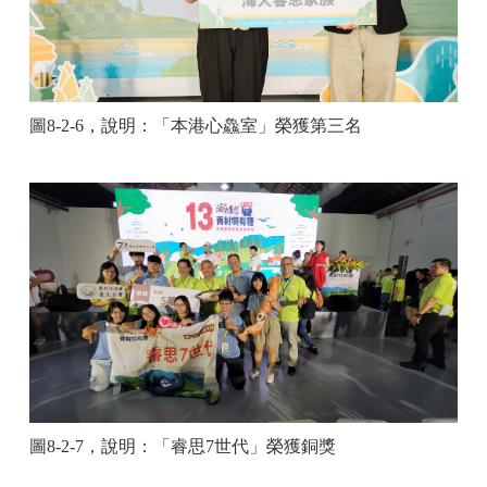
圖
8-2-6
，說明：
「本港心鱻室」榮獲第三名
圖
8-2-7
，說明：
「睿思
7
世代」榮獲銅獎