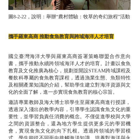
圖
8-2-22
，說明：舉辦“農村體驗：牧草的奇幻旅程”活動
攜手羅東高商
推動食魚教育與跨域海洋人才培育
國立臺灣海洋大學與羅東高商簽署策略聯盟合作意向
書，攜手推動永續跨領域海洋人才的培育。計畫以食魚
教育及文化推廣為核心，規劃並開設
STEAM
跨域課程及
餐飲科專屬的食魚教育課程，透過漁業生態、魚類特性
及相關產業知識的介紹，幫助學生建立對海洋資源與文
化的全面了解，進一步實現食魚教育的核心宗旨。
邀請專業教師及海大博士班學生至羅東高商進行授課，
透過深入淺出的教學內容，引導學生認識食魚文化的重
要性，並學習負責任消費的概念。不僅促進學校與大學
之間的資源整合，還為地方學生提供更多元的學習機
會，實現食魚文化的向下扎根。透過跨領域的學習模
式，學生能從不同面向接觸海洋知識，培養對海洋與永