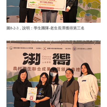
圖
8-2-3
，說明：
學生團隊
-
老生長潭獲得第三名