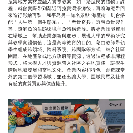
蒐集地方素材並融入實際教案，如「給漁民的禮物」課
程，就會實際帶到鄰近阿拉寶灣淨灘後，再將海廢帶回
來進行彩繪再製；和平島另一知名景點
-
海產街，則會搭
配「人生第一個生態系」、「考骨奇兵」透明魚骨製作
等，瞭解魚的生態環境宇魚體構造等。將專業技能運用
在場域上，幫助產業創新與進步，展現大學的學術研究
與教學實踐價值，這是高等教育的目的。藉由教師帶領
學生組成跨領域、跨科系院、跨團隊等方式，結合社區
團體、在地產業或地方政府等資源，透過課程或非課程
形式，將大學人才與資源帶入社區之在地實踐，讓學生
瞭解地域發展和當地文化、產業內容和特色，創造課堂
外的第二個學習場域，並產出讓大學、區域民眾及社會
有感的實質貢獻與價值提升。