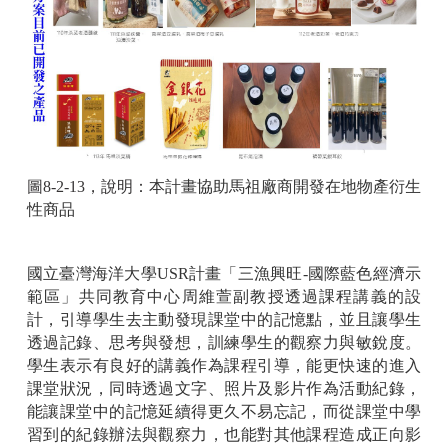
圖
8-2-13
，說明：
本計畫協助馬祖廠商開發在地物產衍生
性商品
國立臺灣海洋大學
USR
計畫「三漁興旺
-
國際藍色經濟示
範區」共同教育中心周維萱副教授透過課程講義的設
計，引導學生去主動發現課堂中的記憶點，並且讓學生
透過記錄、思考與發想，訓練學生的觀察力與敏銳度。
學生表示有良好的講義作為課程引導，能更快速的進入
課堂狀況，同時透過文字、照片及影片作為活動紀錄，
能讓課堂中的記憶延續得更久不易忘記，而從課堂中學
習到的紀錄辦法與觀察力，也能對其他課程造成正向影