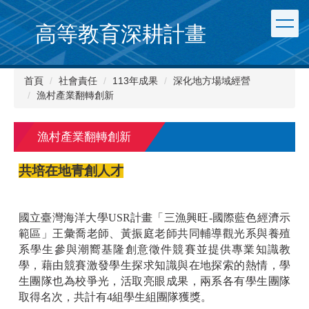
跳
到
高等教育深耕計畫
主
要
內
首頁
社會責任
113年成果
深化地方場域經營
容
漁村產業翻轉創新
區
漁村產業翻轉創新
共培在地青創人才
國立臺灣海洋大學
USR
計畫「三漁興旺
-
國際藍色經濟示
範區」王彙喬老師、黃振庭老師共同輔導觀光系與養殖
系學生參與潮嚮基隆創意徵件競賽並提供專業知識教
學，藉由競賽激發學生探求知識與在地探索的熱情，學
生團隊也為校爭光，活取亮眼成果，兩系各有學生團隊
取得名次，共計有
4
組學生組團隊獲獎。