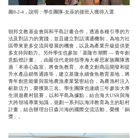
圖
8-2-4
，說明：
學生團隊
-
女巫的接班人獲得入選
朝邦文教基金會與和平島計畫合作，透過各種引導的方
法及對話力的實踐，並且建立對話溝通機制，為地方社
區帶來更多交流與發展的機會，以及為產業升級提供更
多支持與動力。另外學生也參加「基隆市潮嚮
—
青年創
意點燈計畫」，由嚴佳代老師指導海大睿思家族團隊透
過「本港心鱻室」將食魚教育、水產文創商品開發和提
升水產品銷售通路等，建立基隆永續食魚教育基地，將
青年創意能量與當地農漁產業緊密結合，為農漁村注入
嶄新活力，榮獲第三名。學生團隊也連續三年參加大專
生洄遊農村競賽，以和平島為據點，結合海大
USR
與海
大跨領域專業知識，規劃一系列以海洋教育為主的駐村
計畫，結合辦理台日森川海的國際交流活動，榮獲「銅
獎」。