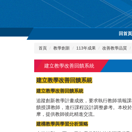
跳
到
主
要
內
回首
容
區
首頁
教學創新
113年成果
改善教學品質
建立教學改善回饋系統
建立教學改善回饋系統
建立教學改善回饋系統
追蹤創新教學計畫成效，要求執行教師填報課
饋授課教師，進行課程設計調整參考。本校於
摩，提供教師彼此精進交流。
建構教學與學習分析策略