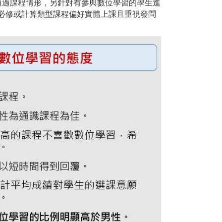
及通過課程情形，另針對有參與數位學習的學生進
必修或計算類型課程偏好實體上課且重視發問