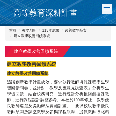
跳
到
高等教育深耕計畫
主
要
內
首頁
教學創新
113年成果
改善教學品質
容
建立教學改善回饋系統
區
建立教學改善回饋系統
建立教學改善回饋系統
建立教學改善回饋系統
追蹤創新教學計畫成效，要求執行教師填報課程學生學
習回饋問卷，並針對「教學反應意見調查表」分析學生
學習回饋，結合校務研究，進行統計分析後回饋授課教
師，進行課程設計調整參考。本校於109年修正「教學優
良教師遴選及獎勵辦法實施計畫」，要求校級教學優良
教師須開放課堂教學及參與課程觀摩，提供教師彼此精