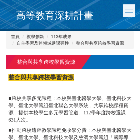
跳
到
高等教育深耕計畫
主
要
內
首頁
教學創新
113年成果
容
自主學習及跨領域選課彈性
整合與共享跨校學習資源
區
整合與共享跨校學習資源
整合與共享跨校學習資源
■跨校共享多元課程：本校與臺北醫學大學、臺北科技大
學、臺北大學籌組臺北聯合大學系統，共享跨校課程資
源，提供本校學生多元學習管道。112學年度跨校選課
631人次。
■推動跨校遠距教學課程免收學分費：本校與臺北醫學大
學、臺北大學、臺北科技大學及慈濟大學籌組「國際導