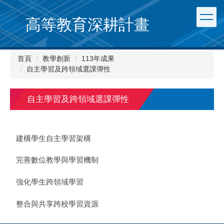
跳
到
高等教育深耕計畫
主
要
內
首頁
教學創新
113年成果
容
自主學習及跨領域選課彈性
區
自主學習及跨領域選課彈性
建構學生自主學習架構
完善數位教學與學習機制
強化學生跨領域學習
整合與共享跨校學習資源