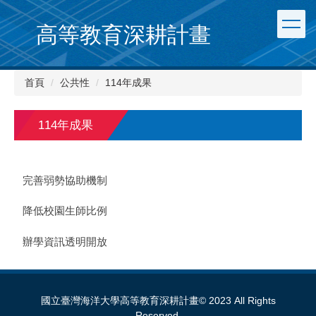
跳
到
高等教育深耕計畫
主
要
內
首頁
公共性
114年成果
容
區
114年成果
完善弱勢協助機制
降低校園生師比例
辦學資訊透明開放
國立臺灣海洋大學高等教育深耕計畫© 2023 All Rights
Reserved.