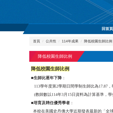
跳
到
主
要
內
回首
容
區
首頁
公共性
114年成果
降低校園生師比例
降低校園生師比例
降低校園生師比例
■
生師比逐年下降
：
113學年度第2學期日間學制生師比為17.87，研
(教師數以114年3月15日資料為計算基準，學生
■
培育及聘任優秀學者
：
本校在美國史丹佛大學近期發表最新的「全球