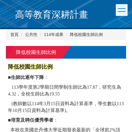
跳
到
高等教育深耕計畫
主
要
內
首頁
公共性
114年成果
降低校園生師比例
容
區
降低校園生師比例
降低校園生師比例
■
生師比逐年下降
：
113學年度第2學期日間學制生師比為17.87，研究生為
4.32，全校生師比為19.55
(教師數以114年3月15日資料為計算基準，學生數以113
年10月15日資料為計算基準)。
■
培育及聘任優秀學者
：
本校在美國史丹佛大學近期發表最新的「全球前2%頂