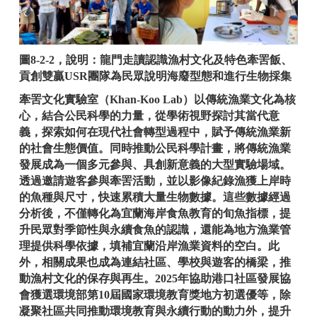
圖8-2-2，說明：龍門走讀認識漁村文化及特色牽罟飯、
貢創雙贏USR團隊為民眾說明海廢型態和進行生物採集
牽罟文化實驗室（Khan-Koo Lab）以傳統漁業文化為核
心，結合公民科學的力量，從學術視野探討其當代意
義，探索如何在現代社會轉型過程中，賦予傳統漁業新
的社會生態價值。同時推動公民科學計畫，將傳統漁業
發展成為一個多元參與、具創新意義的大型實驗場域。
透過邀請遊客參與牽罟活動，並以影像紀錄漁獲上岸時
的魚種與尺寸，快速累積大量生物數據。這些數據經過
分析後，不僅轉化為宜蘭海岸食魚教育的旬魚指標，提
升民眾對季節性與永續食魚的認識，還能為地方漁業管
理提供科學依據，填補宜蘭沿岸漁業資料的空白。此
外，相關成果也成為連結社區、學校與遊客的橋梁，推
動漁村文化的保存與再生。
2025年協助港口社區發展協
會獲選環境部第10屆國家環境教育獎地方初選優等，除
凝聚社區共同推動環境教育與永續行動的動力外，提升