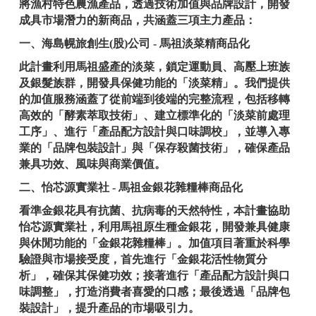
將漁村特色農漁產品，透過技術加值與品牌設計，開發
成具市場潛力的新商品，共涵蓋三項主力產品：
一、海島幌旅創生(股)公司 - 馬祖淡菜精商品化
此計畫利用馬祖盛產的淡菜，鎖定運動員、高壓上班族
及銀髮族群，開發具保健功能的「淡菜精」。我們提供
的加值服務涵蓋了從前端到後端的完整流程，包括移轉
高效的「酵素萃取技術」、建立標準化的「淡菜前處理
工序」、進行「產品配方設計與口味調校」，並導入專
業的「品牌包裝設計」與「保存殺菌技術」，確保產品
兼具功效、風味與商業價值。
二、怡芯源實業社 - 馬祖金銀花雜糧棒商品化
看準金銀花具有抗菌、抗病毒的天然特性，本計畫協助
怡芯源實業社，利用馬祖原生種金銀花，開發兼具健康
與休閒功能的「金銀花雜糧棒」。加值項目著重於科學
驗證與市場接受度，首先進行「金銀花活性物質分
析」，確保其保健功效；接著進行「產品配方設計與口
味調整」，打造消費者喜愛的口感；最後透過「品牌包
裝設計」，提升產品的市場吸引力。