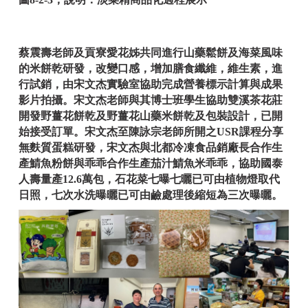
蔡震壽老師及貢寮愛花姊共同進行山藥鬆餅及海菜風味
的米餅乾研發，改變口感，增加膳食纖維，維生素，進
行試銷，由宋文杰實驗室協助完成營養標示計算與成果
影片拍攝。
宋文杰老師與其博士班學生協助雙溪茶花莊
開發野薑花餅乾及野薑花山藥米餅乾及包裝設計，已開
始接受訂單。
宋文杰至陳詠宗老師所開之USR課程分享
無麩質蛋糕研發，宋文杰與北都冷凍食品銷廠長合作生
產鯖魚粉餅與乖乖合作生產茄汁鯖魚米乖乖，協助國泰
人壽量產12.6萬包，石花菜七曝七曬已可由植物燈取代
日照，七次水洗曝曬已可由鹼處理後縮短為三次曝曬。