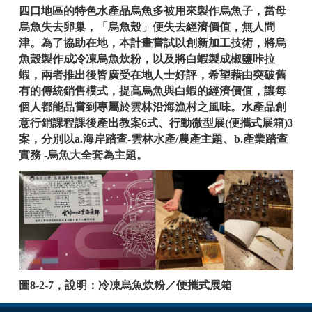
四口地區的特色水產品烏魚多被用來製作烏魚子，當母
烏魚失去卵巢，「烏魚殼」便失去經濟價值，無人問
津。為了協助在地，本計畫嘗試以創新加工技術，將烏
魚殼製作成冷凍烏魚炊粉，以及將白蝦製成椒鹽咔拉
蝦，兩者推出後皆廣受在地人士好評，希望藉由突破舊
有的傳統銷售模式，提高烏魚與白蝦的經濟價值，讓每
個人都能品嘗到專屬於雲林沿海漁村之風味。
水產品創
意行銷課程課後產出教案6式、行動微型展(便攜式展箱)3
案，分別以a.海岸踏查-雲林水產/農產主題、b.產業踏查
實務 -烏魚大全套為主題。
圖8-2-7，說明：冷凍烏魚炊粉／便攜式展箱