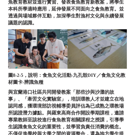
魚教育教材並進行實習、發表食魚教育新教案，將學生
本科所學適時應用，延伸發展不同面向之食魚教育。並
透過與場域夥伴互動，加深學生對漁村文化與永續發展
議題的認識。
圖8-2-5，說明：食魚文化活動-九孔殼DIY／食魚文化教
材圖卡-辨識魚種
與宜蘭港口社區共同開發教案「那些沙與沙灘的故
事」、「牽罟文化實驗室」，培訓環教人才並建立在地
認同感，獲環境部訪視輔導委員評估為已成熟之環教場
所認證潛力據點。
與羅東高商合作開設學期課程，邀請
專業教師至該校進行食魚教育相關課程之授課，引導學
生認識食魚文化的重要性，並學習負責任消費的概念。
不僅促進學校與大學之間的資源整合，還為地方學生提