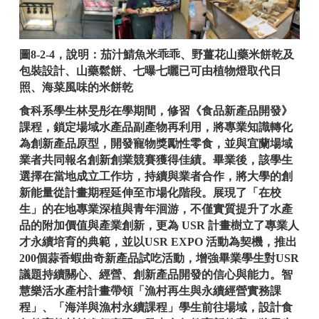
圖8-2-4，說明：茄汁鯖魚米乖乖、野薑花山藥米餅乾及
包裝設計、山藥鬆餅、七曝七曬已可由植物燈取代日
照、海菜風味的米餅乾
食科系學生林旻彤在學期間，修習《食品新產品開發》
課程，鎖定場域水產品副產物再利用，將專業知識轉化
為創新產品原型，開發寵物獎勵性零食，並與宜蘭場域
業者共同報名創新創業競賽獲得佳績。畢業後，該學生
選擇在當地成立工作坊，持續與業者合作，將大學的創
新能量從計畫期程延伸至市場化階段。展現了「在校
生」的在地專業深植與青年洄游，不僅實質提升了水產
品的附加價值與產業創新，更為 USR 計畫樹立了專業人
才永續培育的典範，並以USR EXPO 活動為契機，推出
200個蒜香蝦曲奇新產品試吃活動，增強畢業學生對USR
議題持續關心、經營、創新產品開發的信心與能力。
智
慧樂活水產村計畫帶領「漁村再生與永續經營實務課
程」、「海洋與漁村永續課程」學生前往場域，設計食