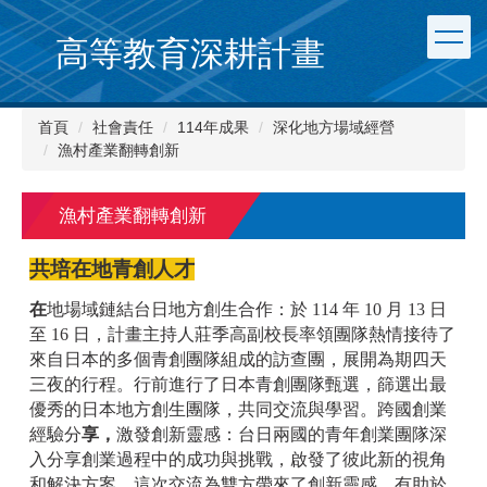
跳
到
高等教育深耕計畫
主
要
內
首頁
社會責任
114年成果
深化地方場域經營
容
漁村產業翻轉創新
區
漁村產業翻轉創新
共培在地青創人才
在
地場域鏈結台日地方創生合作：於 114 年 10 月 13 日
至 16 日，計畫主持人莊季高副校長率領團隊熱情接待了
來自日本的多個青創團隊組成的訪查團，展開為期四天
三夜的行程。行前進行了日本青創團隊甄選，篩選出最
優秀的日本地方創生團隊，共同交流與學習。
跨國創業
經驗分
享，
激發創新靈感：台日兩國的青年創業團隊深
入分享創業過程中的成功與挑戰，啟發了彼此新的視角
和解決方案。這次交流為雙方帶來了創新靈感，有助於