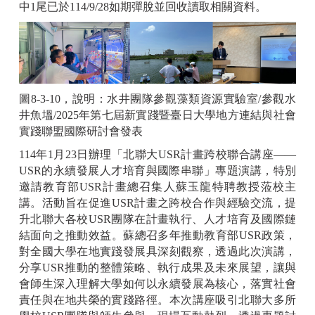
中1尾已於114/9/28如期彈脫並回收讀取相關資料。
圖8-3-10，說明：水井團隊參觀藻類資源實驗室/參觀水
井魚塭/2025年第七屆新實踐暨臺日大學地方連結與社會
實踐聯盟國際研討會發表
114年1月23日辦理「北聯大USR計畫跨校聯合講座——
USR的永續發展人才培育與國際串聯」專題演講，特別
邀請教育部USR計畫總召集人蘇玉龍特聘教授蒞校主
講。活動旨在促進USR計畫之跨校合作與經驗交流，提
升北聯大各校USR團隊在計畫執行、人才培育及國際鏈
結面向之推動效益。蘇總召多年推動教育部USR政策，
對全國大學在地實踐發展具深刻觀察，透過此次演講，
分享USR推動的整體策略、執行成果及未來展望，讓與
會師生深入理解大學如何以永續發展為核心，落實社會
責任與在地共榮的實踐路徑。本次講座吸引北聯大多所