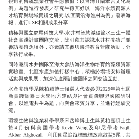
視角的傳統漁業社會生態價值：以台灣宜蘭牽罟文化為
例」為題進行發表／研究生孫芃妤以「海洋永續資源人
才培育與場域實踐之研究-以宜蘭沿海漁村為例」發表海
報，進行USR相關成果分享
積極與國立虎尾科技大學-水井村智慧減碳節水三生一體
社會實踐計畫團隊交流，除引薦其認識水井村養殖戶並
參訪養殖魚塭外，亦邀請其參與海洋教育營隊活動，分
享執行成果。
同時邀請水井團隊至海大參訪海洋生物培育館藻類資源
實驗室、北區水產加值打樣中心，積極於場域安排辦理
活動與成果展，加深促進兩計畫團隊之間交流互動。
水產養殖學系陳柏穎博士候選人代表參與2025年第七屆
新實踐暨臺日大學地方連結與社會實踐聯盟國際研討
會，以漁電共生為題，向與會來賓分享，並進行經驗交
流。
環境生物與漁業科學學系宋岳峰博士生與黃柏嘉碩士生
於4月份與美國學者Kevin Weng及印尼學者Faqih
Akbar_Alghozali，利用衛星追蹤標籤標放龍紋鯊5尾，其