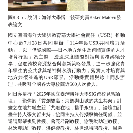
圖8-3-5，說明：
海洋大學博士後研究員
Baker Matovu
發
表論文
USR
國立臺灣海洋大學與教育部大學社會責任（
）推動
「114
中心於
7
月
28
日共同舉辦
年度USR共同培力活
動」，以「借鏡國際──日本地方創生及跨國實踐的人才
培育行動」為主題，透過深度國際對話與實務經驗分
享，促進跨校資源整合與創新策略發展，進一步強化青
年學生的公共參與精神與永續行動力，落實人才培育與
地方共榮並進的
USR
願景。活動採實體與線上同步辦
理，共吸引全國各大專校院近500人次參與。
同日亦舉行「2025年國立臺灣海洋大學SIG跨校見習論
壇」，聚焦於「貢創雙贏：海鄉與山城的共生共榮」計
畫之在地共融主題「共融在地，攜手永續」。論壇由計
畫主持人張文哲主持，協同主持人何攖寧擔任司儀，並
邀請鄭肇祺副教授、魯亮君副教授、謝明勳助理教授、
林逸農助理教授、洪健榮教授、林世斌特聘教授、周勝