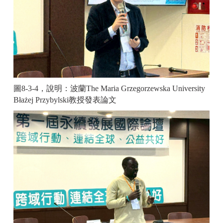
圖8-3-4，說明：
波蘭
The Maria Grzegorzewska University
Błażej Przybylski
教授發表論文