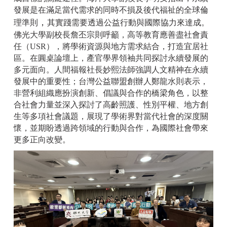
發展是在滿足當代需求的同時不損及後代福祉的全球倫
，
理準則
其實踐需要透過公益行動與國際協力來達成。
佛光大學副校長詹丕宗則呼籲，高等教育應善盡社會責
任（USR），將學術資源與地方需求結合，打造宜居社
區。在
圓桌論壇上，產官學界領袖共同探討永續發展的
多元面向。人間福報社長妙熙法師強調人文精神在永續
發展中的重要性；台灣公益聯盟創辦人鄭龍水則表示，
非營利組織應扮演創新、倡議與合作的橋梁角色，以整
合社會力量並
深入探討了高齡照護、性別平權、地方創
生等多項社會議題，展現了學術界對當代社會的深度關
懷，並期盼透過跨領域的行動與合作，為國際社會帶來
更多正向改變。