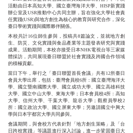
活動由日本高知大學、國立臺灣海洋大學、HISP新實踐
辦公室及USR推動中心共同主辦，旨在強化大學社會責
任實踐(USR)與地方創生為核心的教育與研究合作，深化
臺日學術實踐與國際夥伴關係。
本校共計16位師生參與，投稿共8篇論文，並就地方創
生、防災、文化實踐與食品產業等主題發表研究與實踐
成果。活動期間，本校亦接受日本NHK電視台等三家媒
體採訪，共同展現臺日聯盟於社會實踐及跨國合作領域
的積極貢獻。
當日下午，舉行之「臺日聯盟首長會議」共有12所臺日
會員大學出席，包括：臺灣會員校6所：國立臺灣海洋大
學、國立暨南國際大學、國立成功大學、國立高雄科技
大學、國立中山大學、東海大學；日本會員校4所：高知
大學、信州大學、千葉大學、龍谷大學；觀察員學校2
所：國立政治大學、國立屏東大學；另邀請國立中興大
學與日本宇都宮大學共同參與。
會議期間，與會校方代表針對「地方創生策略」及「台
日跨校實踐」等議題進行深入討論，進一步鞏固臺日大