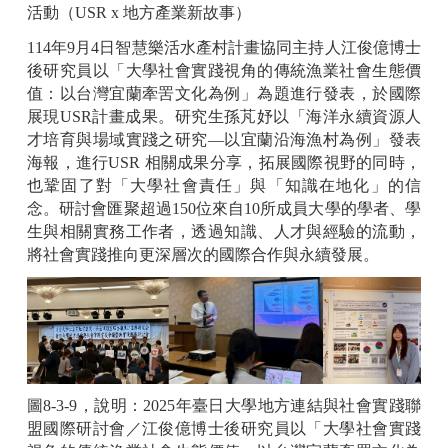
活動
（USR
x
地方產業新故事
）
114年9月4日智慧樂活水產村計畫協同主持人江俊億博士
後研究員以「大學社會實踐視角的傳統漁業社會生態價
值：以台灣宜蘭牽罟文化為例」為題進行發表，於國際
展現USR計畫成果。研究生孫芃妤以「海洋永續資源人
才培育與場域實踐之研究—以宜蘭沿海漁村為例」發表
海報，進行USR 相關成果分享，拓展國際視野的同時，
也鞏固了對「大學社會責任」與「知識在地化」的信
念。研討會匯聚超過150位來自10所成員大學的學者、學
生與相關實務工作者，透過知識、人才與經驗的流動，
將社會實踐推向更深層次的國際合作與永續發展。
圖8-3-9，說明：2025年臺日大學地方連結與社會實踐聯
盟國際研討會／江俊億博士後研究員以「大學社會實踐