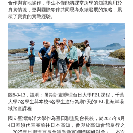
合作與實地操作，學生不僅能將課堂所學的知識應用於
真實情境，更與國際夥伴共同思考永續發展的策略，累
積了寶貴的實戰經驗。
圖8-3-13，說明：暑期計畫辦理台日大學PBL課程，千葉
大學7名學生與本校6名學生進行為期7天的PBL北海岸場
域踏查課程
國立臺灣海洋大學作為臺日聯盟副會長校，於2025年9月
4日率領代表團前往日本高知，參與於高知會館舉行之
「2025臺日聯盟首長會議暨新實踐國際研討會」。本次