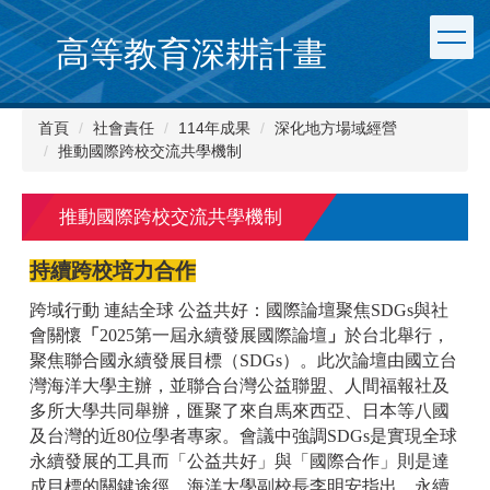
跳
到
高等教育深耕計畫
主
要
內
首頁
社會責任
114年成果
深化地方場域經營
容
推動國際跨校交流共學機制
區
推動國際跨校交流共學機制
持續跨校培力合作
跨域行動 連結全球 公益共好：國際論壇聚焦SDGs與社
會關懷
「
2025第一屆永續發展國際論壇
」
於台北舉行，
聚焦聯合國永續發展目標（SDGs）。此次論壇由國立台
灣海洋大學主辦，並聯合台灣公益聯盟、人間福報社及
多所大學共同舉辦，匯聚了來自馬來西亞、日本等八國
及台灣的近80位學者專家。會議中
強調SDGs是實現全球
永續發展的工具而「公益共好」與「國際合作」則是達
成目標的關鍵途徑。海洋大學副校長李明安指出，永續