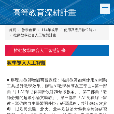
跳
到
高等教育深耕計畫
主
要
內
首頁
教學創新
114年成果
使用及應用數位能力
容
推動教學結合人工智慧計畫
區
推動教學結合人工智慧計畫
教學導入人工智慧
■
辦理AI教師增能研習課程：培訓教師如何使用AI輔助
工具提升教學效果，辦理AI教學神隊友三部曲--第一部
曲「用 AI 幫助你開掛設計跨領域教案」、第二部曲「教
師必知的超級小論文助教」、第三部曲「AI 免費線上家
教－幫你的自主學習開外掛」研習課程，共計393人次參
與，以及與北醫、北大、北科及慈濟大學共享教師研習