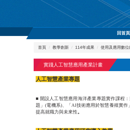
跳
到
主
要
內
回首
容
區
首頁
教學創新
114年成果
使用及應用數位
實踐人工智慧應用產業計畫
人工智慧產業專題
■ 開設人工智慧應用海洋產業專題實作課程
題」(電機系)、「AI技術應用於智慧養殖實
提高就職力與未來性
。