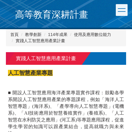
跳
到
高等教育深耕計畫
主
要
內
首頁
教學創新
114年成果
使用及應用數位能力
容
實踐人工智慧應用產業計畫
區
實踐人工智慧應用產業計畫
人工智慧產業專題
■ 開設人工智慧應用海洋產業專題實作課程：鼓勵各學
系開設人工智慧應用產業的專題課程，例如「海洋人工
智慧專題」(海洋系)、「產學導向人工智慧專題」(電機
系)、「AI技術應用於智慧養殖實作」(養殖系)、「人工
智慧在水利防災之應用」(河工系)等專題應用課程，促進
學生學習的知識可以跟產業結合，提高就職力與未來