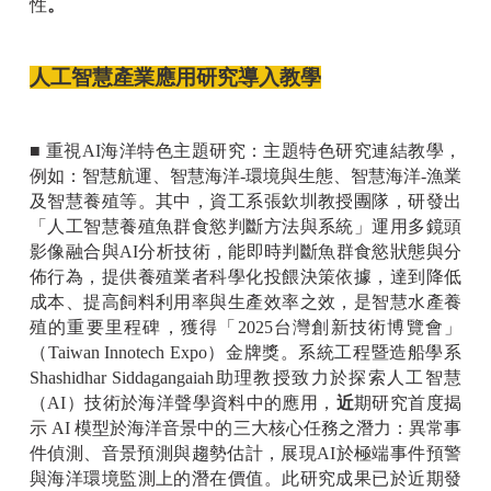
性
。
人工智慧產業應用研究導入教學
■ 重視AI
海洋特色主題研究：主題特色研究連結教學，
例如：智慧航運、智慧海洋-環境與生態、智慧海洋-漁業
及智慧養殖等。其中，資工系張欽圳教授團隊，研發出
「人工智慧養殖魚群食慾判斷方法與系統」運用多鏡頭
影像融合與AI分析技術，能即時判斷魚群食慾狀態與分
佈行為，提供養殖業者科學化投餵決策依據，達到降低
成本、提高飼料利用率與生產效率之效，是智慧水產養
殖的重要里程碑，獲得「2025台灣創新技術博覽會」
（Taiwan Innotech Expo）金牌獎。系統工程暨造船學系
Shashidhar Siddagangaiah助理教授致力於探索人工智慧
（AI）技術於海洋聲學資料中的應用，
近
期研究首度揭
示 AI 模型於海洋音景中的三大核心任務之潛力：異常事
件偵測、音景預測與趨勢估計，展現AI於極端事件預警
與海洋環境監測上的潛在價值。此研究成果已於近期發