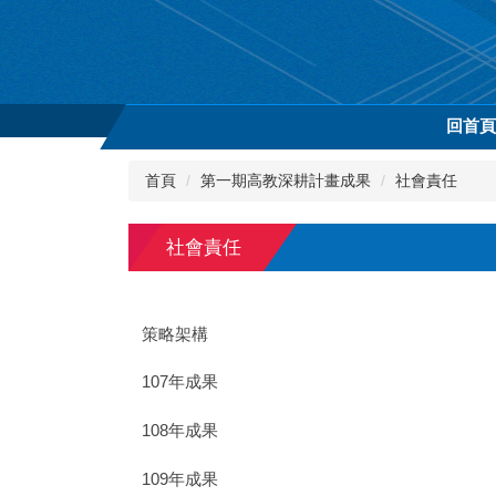
跳
到
主
要
內
回首
容
區
首頁
第一期高教深耕計畫成果
社會責任
社會責任
策略架構
107年成果
108年成果
109年成果