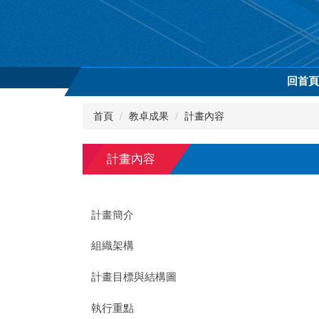
跳
到
主
要
內
回首
容
區
首頁
教卓成果
計畫內容
計畫內容
計畫簡介
組織架構
計畫目標與結構圖
執行重點