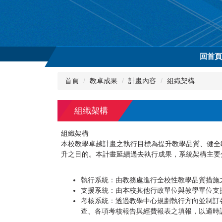
跳
到
主
要
內
回首
容
區
首頁
教卓成果
計畫內容
組織架構
組織架構
組織架構
本校教學卓越計畫之執行目標為提升教學品質、健全
升之目的。本計畫延續過去執行成果，系統架構主要
執行系統：由教務處進行全校性教學品質措施
支援系統：由本校其他行政單位與教學單位支
考核系統：透過教學中心規劃執行方向並制訂
查、各項考核報告與經費報表之填報，以適時