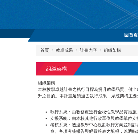
跳
到
主
要
內
回首
容
區
首頁
教卓成果
計畫內容
組織架構
組織架構
組織架構
本校教學卓越計畫之執行目標為提升教學品質、健全
升之目的。本計畫延續過去執行成果，系統架構主要
執行系統：由教務處進行全校性教學品質措施
支援系統：由本校其他行政單位與教學單位支
考核系統：透過教學中心規劃執行方向並制訂
查、各項考核報告與經費報表之填報，以適時