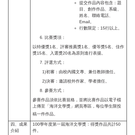
提交作品內容包含：題
目、創作作品、系級、
姓名、聯絡電話、
Email。
行數限定：15行以上。
比賽獎項：
以特優獎
1
名、評審推薦獎
1
名、優等獎
5
名、佳作
獎
15
名、入選獎
20
名為原則進行表揚。
評選方式：
1)
初審：由校內國文專、兼任教師擔任。
2)
決審：邀請校外作家、學者擔任。
參賽方式：
參賽作品須依比賽規格，並將比賽作品以電子檔
上傳至「海洋文學獎」網頁專區，每位學生限投
稿一件作品。
四、成果
100
學年度第一屆海洋文學獎：得獎作品共計
50
介紹
件。