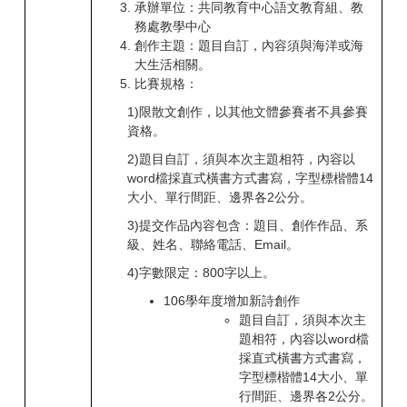
承辦單位：共同教育中心語文教育組、教
務處教學中心
創作主題：題目自訂，內容須與海洋或海
大生活相關。
比賽規格：
1)
限散文創作，以其他文體參賽者不具參賽
資格。
2)
題目自訂，須與本次主題相符，內容以
word
檔採直式橫書方式書寫，字型標楷體
14
大小、單行間距、邊界各
2
公分。
3)
提交作品內容包含：題目、創作作品、系
級、姓名、聯絡電話、
Email
。
4)
字數限定：
800
字以上。
106學年度增加新詩創作
題目自訂，須與本次主
題相符，內容以word檔
採直式橫書方式書寫，
字型標楷體14大小、單
行間距、邊界各2公分。