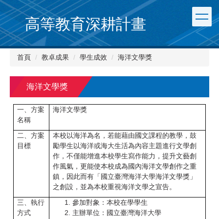
跳
到
高等教育深耕計畫
主
要
內
首頁
教卓成果
學生成效
海洋文學獎
容
區
海洋文學獎
一、方案
海洋文學獎
名稱
二、方案
本校以海洋為名，若能藉由國文課程的教學，鼓
目標
勵學生以海洋或海大生活為內容主題進行文學創
作，不僅能增進本校學生寫作能力，提升文藝創
作風氣，更能使本校成為國內海洋文學創作之重
鎮，因此而有「國立臺灣海洋大學海洋文學獎」
之創設，並為本校重視海洋文學之宣告。
三、執行
參加對象：本校在學學生
方式
主辦單位：國立臺灣海洋大學