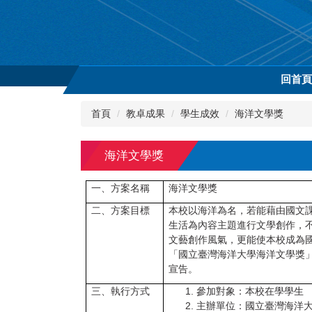
跳
到
主
要
內
回首
容
區
首頁
教卓成果
學生成效
海洋文學獎
海洋文學獎
一、方案名稱
海洋文學獎
二、方案目標
本校以海洋為名，若能藉由國文
生活為內容主題進行文學創作，
文藝創作風氣，更能使本校成為
「國立臺灣海洋大學海洋文學獎
宣告。
三、執行方式
參加對象：本校在學學生
主辦單位：國立臺灣海洋