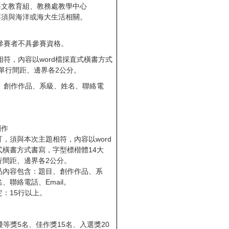
語文教育組、教務處教學中心
容須與海洋或海大生活相關。
參賽者不具參賽資格。
相符，內容以
word
檔採直式橫書方式
單行間距、邊界各
2
公分。
、創作作品、系級、姓名、聯絡電
創作
訂，須與本次主題相符，內容以word
式橫書方式書寫，字型標楷體14大
行間距、邊界各2公分。
品內容包含：題目、創作作品、系
、聯絡電話、Email。
定：15行以上。
優等獎
5
名、佳作獎
15
名、入選獎
20