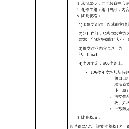
承辦單位：共同教育中心
創作主題：題目自訂，內
比賽規格：
1)
限散文創作，以其他文體
2)
題目自訂，須與本次主題
書寫，字型標楷體
14
大小、
3)
提交作品內容包含：題目
話、
Email
。
4)
字數限定：
800
字以上。
106學年度增加新詩
題目自
檔採直
小、單
提交作
級、姓名
行數限
比賽獎項：
以特優獎
1
名、評審推薦獎
1
名、