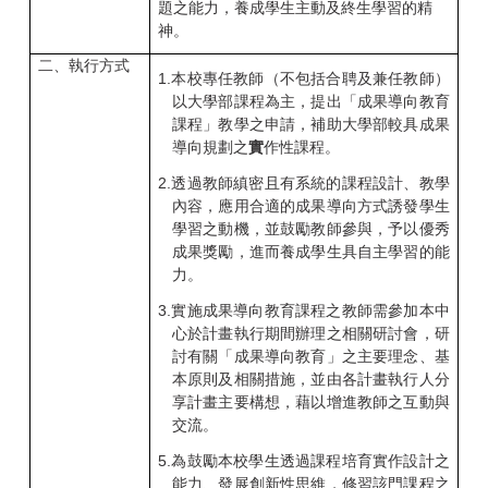
題之能力，養成學生主動及終生學習的精
神。
二、執行方式
1.
本校專任教師（不包括合聘及兼任教師）
以大學部課程為主，提出「成果導向教育
課程」教學之申請，補助大學部較具成果
導向規劃之
實
作性課程。
2.
透過教師縝密且有系統的課程設計、教學
內容，應用合適的成果導向方式誘發學生
學習之動機，並鼓勵教師參與，予以優秀
成果獎勵，進而養成學生具自主學習的能
力。
3.
實施成果導向教育課程之教師需參加本中
心於計畫執行期間辦理之相關研討會，研
討有關「成果導向教育」之主要理念、基
本原則及相關措施，並由各計畫執行人分
享計畫主要構想，藉以增進教師之互動與
交流。
5.
為鼓勵本校學生透過課程培育實作設計之
能力、發展創新性思維，修習該門課程之