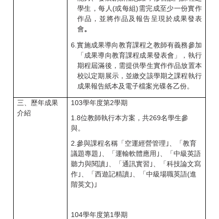
學生，每人(
或每組)需完成至少一份實作
作品，並將作品及報告呈現於成果發表
會
。
6.
實施成果導向教育課程之教師有義務參加
「成果導向教育課程成果發表會」，執行
期程屆滿後，需提供學生實作作品放置本
校以定期展示，並繳交該學期之課程執行
成果報告紙本及電子檔案光碟各乙份。
三、歷年成果
103
學年度第2
學期
介紹
1.8
位教師執行本方案，共269
名學生參
與。
2.
參與課程名稱「空運經營管理｣、「教育
議題專題｣、「運輸軟體應用｣、「中級英語
聽力與閱讀｣、「通訊實習｣、「科技論文寫
作｣、「西遊記精讀｣、「中級場職英語(
進
階英文)｣
104
學年度第1
學期