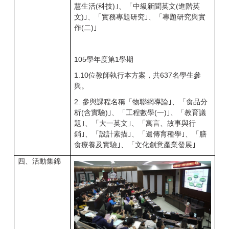
慧生活(科技)｣、「中級新聞英文(進階英
文)｣、「實務專題研究｣、「專題研究與實
作(二)｣
105
學年度第1
學期
1.10
位教師執行本方案，共637
名學生參
與。
2.
參與課程名稱「物聯網導論｣、「食品分
析(
含實驗)｣、「工程數學(一)｣、「教育議
題｣、「大一英文｣、「寓言、故事與行
銷｣、「設計素描｣、「遺傳育種學｣、「膳
食療養及實驗｣、「文化創意產業發展｣
四、活動集錦