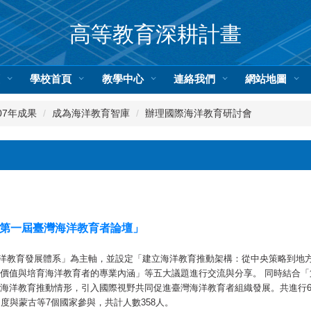
高等教育深耕計畫
頁
學校首頁
教學中心
連絡我們
網站地圖
07年成果
成為海洋教育智庫
辦理國際海洋教育研討會
暨第一屆臺灣海洋教育者論壇」
共構海洋教育發展體系」為主軸，並設定「建立海洋教育推動架構：從中央策略到
價值與培育海洋教育者的專業內涵」等五大議題進行交流與分享。 同時結合
海洋教育推動情形，引入國際視野共同促進臺灣海洋教育者組織發展。共進行6
度與蒙古等7個國家參與，共計人數358人。