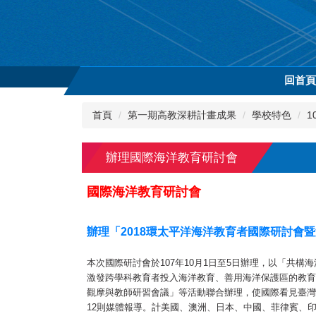
跳
到
主
要
內
回首
容
區
首頁
第一期高教深耕計畫成果
學校特色
1
辦理國際海洋教育研討會
國際海洋教育研討會
辦理「2018環太平洋海洋教育者國際研討會
本次國際研討會於107年10月1日至5日辦理，以「
激發跨學科教育者投入海洋教育、善用海洋保護區的教育
觀摩與教師研習會議」等活動聯合辦理，使國際看見臺灣
12則媒體報導。計美國、澳洲、日本、中國、菲律賓、印