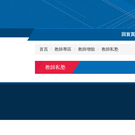
跳
到
主
要
內
回首
容
區
首頁
教師專區
教師增能
教師私塾
教師私塾