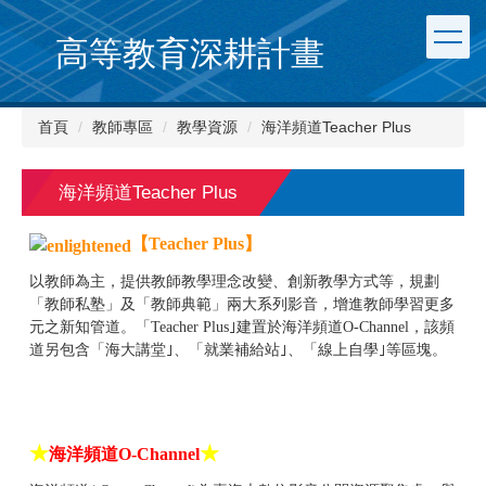
跳
到
高等教育深耕計畫
主
要
內
首頁
教師專區
教學資源
海洋頻道Teacher Plus
容
區
海洋頻道Teacher Plus
【Teacher Plus】
以教師為主，提供教師教學理念改變、創新教學方式等，規劃
「教師私塾」及「教師典範」兩大系列影音，增進教師學習更多
元之新知管道。「Teacher Plus｣建置於海洋頻道O-Channel，該頻
道另包含「海大講堂｣、「就業補給站｣、「線上自學｣等區塊。
★
★
海洋頻道O-Channel