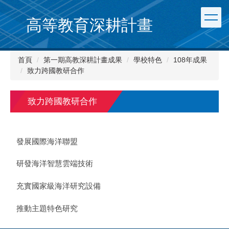
跳
到
高等教育深耕計畫
主
要
內
首頁
第一期高教深耕計畫成果
學校特色
108年成果
容
致力跨國教研合作
區
致力跨國教研合作
發展國際海洋聯盟
研發海洋智慧雲端技術
充實國家級海洋研究設備
推動主題特色研究